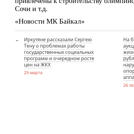
привлечены к строительству олимпийс
Сочи и т.д.
«Новости МК Байкал»
Иркутяне рассказали Сергею
На 
Тену о проблемах работы
аук
государственных социальных
жизн
программ и очередном росте
рубл
цен на ЖКХ
нар
опор
29 марта
апп
26 о