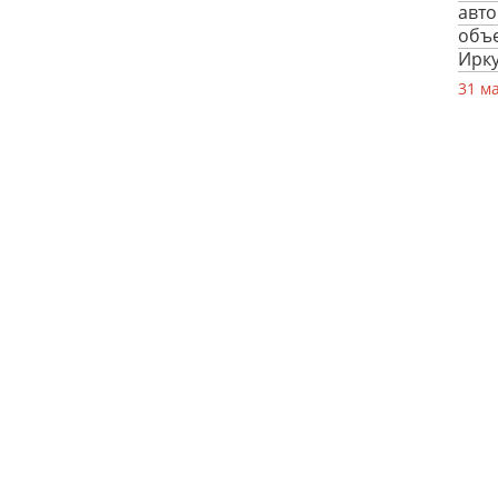
авто
объ
Ирку
31 м