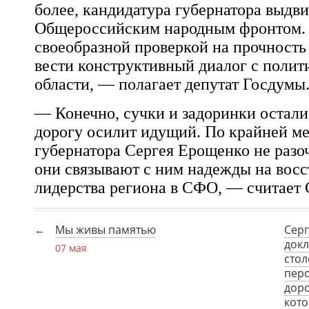
более, кандидатура губернатора выдв
Общероссийским народным фронтом. 
своеобразной проверкой на прочность
вести конструктивный диалог с поли
области, — полагает депутат Госдумы
— Конечно, сучки и задоринки осталис
дорогу осилит идущий. По крайней ме
губернатора Сергея Ерощенко не разо
они связывают с ним надежды на вос
лидерства региона в СФО, — считает
Мы живы памятью
Серг
докл
07 мая
стол
перс
доро
кото