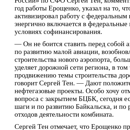
России» по СФО
Сергей Тен
, коммен
год работы Ерощенко, указал на то, чт
активизировал работу с федеральным 
энергично включается в федеральные
условиях софинансирования.
— Он не боится ставить перед собой 
по развитию малой авиации, возобно
строительства нового аэропорта, бол
уделяет дорожной сети региона, в том
продвижению темы строительства до
говорит
Сергей Тен
. — Дают положит
нефтегазовые проекты. Особо хочу от
вопроса с закрытием БЦБК, сегодня е
шаги и по развитию Байкальска, и по
отходов деятельности комбината.
Сергей Тен
отмечает, что Ерощенко пр