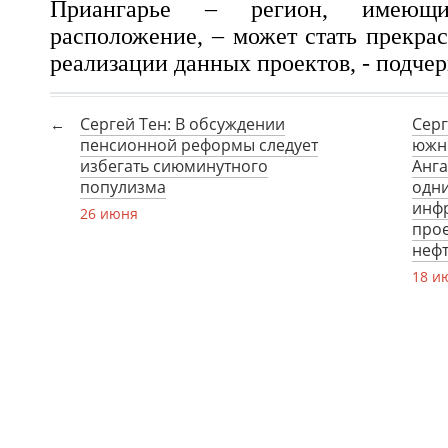
Приангарье – регион, имеющий
расположение, – может стать прекра
реализации данных проектов, - подче
Сергей Тен: В обсуждении
Серг
пенсионной реформы следует
южно
избегать сиюминутного
Анга
популизма
одн
инф
26 июня
прое
неф
18 и