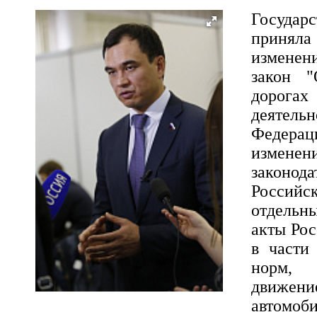
Государ
приняла
изменен
закон "
дорога
деятель
Федера
измене
законо
Российс
отдельн
акты Ро
в части
норм,
дви
автомо