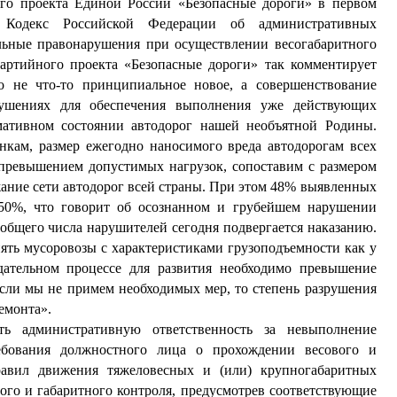
го проекта Единой России «Безопасные дороги» в первом
 Кодекс Российской Федерации об административных
ельные правонарушения при осуществлении весогабаритного
партийного проекта «Безопасные дороги» так комментирует
о не что-то принципиальное новое, а совершенствование
арушениях для обеспечения выполнения уже действующих
мативном состоянии автодорог нашей необъятной Родины.
нкам, размер ежегодно наносимого вреда автодорогам всех
 превышением допустимых нагрузок, сопоставим с размером
ание сети автодорог всей страны. При этом 48% выявленных
50%, что говорит об осознанном и грубейшем нарушении
общего числа нарушителей сегодня подвергается наказанию.
нять мусоровозы с характеристиками грузоподъемности как у
идательном процессе для развития необходимо превышение
сли мы не примем необходимых мер, то степень разрушения
емонта».
ить административную ответственность за невыполнение
ребования должностного лица о прохождении весового и
равил движения тяжеловесных и (или) крупногабаритных
вого и габаритного контроля, предусмотрев соответствующие