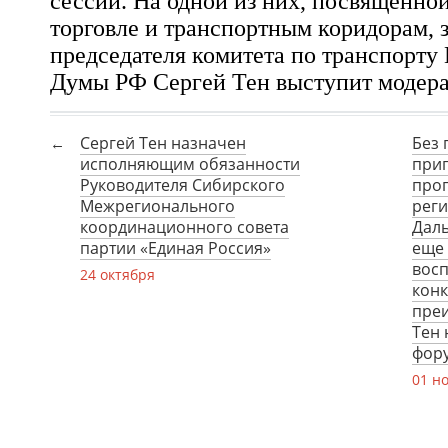
сессий. На одной из них, посвященно
торговле и транспортным коридорам
,
председателя комитета по транспорту
Думы РФ
Сергей Тен
выступит модера
Сергей Тен назначен
Без 
исполняющим обязанности
при
Руководителя Сибирского
проп
Межрегионального
реги
координационного совета
Даль
партии «Единая Россия»
еще 
восп
24 октября
кон
преи
Тен
фор
01 н