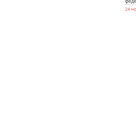
фед
24 н