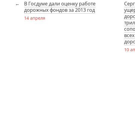
В Госдуме дали оценку работе
Серг
дорожных фондов за 2013 год
уще
доро
14 апреля
трил
соп
всех
дор
10 а