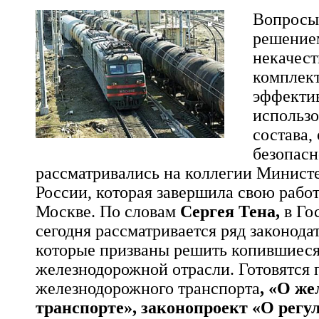
Вопросы,
решение
некачес
комплек
эффекти
использ
состава,
безопасн
рассматривались на коллегии Министе
России, которая завершила свою работ
Москве. По словам
Сергея Тена,
в Го
сегодня рассматривается ряд законода
которые призваны решить копившиеся
железнодорожной отрасли. Готовятся 
железнодорожного транспорта
, «О ж
транспорте», законопроект «О рег