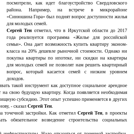
посмотрели, как идет благоустройство Свердловского
района. Например, на встрече в микрорайоне
«Синюшина Гора» был поднят вопрос доступности жилья
для молодых семей.
Сергей Тен
отметил, что в Иркутской области до 2017
года реализуется программа «Жилье для российской
семьи». Она дает возможность купить квартиру эконом-
класса на 20% дешевле рыночной стоимости. Однако ни
покупка квартиры по ипотеке, ни скидки на квартиры
для молодых семей не позволят нам решить квартирный
вопрос, который касается семей с низким уровнем
доходов.
вать такой инструмент как доступное социальное арендное
 на свою будущую квартиру. Когда появляется необходимая
илищную субсидию. Этот опыт успешно применяется в других
нову, - сказал
Сергей Тен
.
ма точечной застройки. Как отметил
Сергей Тен
, в проекты
ать обязательное возведение строительства социальных
й инфраструктуры. Надо отказаться от точечной застройки,