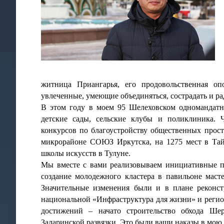
житница Приангарья, его продовольственная оп
увлеченные, умеющие объединяться, сострадать и ра
В этом году в моем 95 Шелеховском одномандатн
детские сады, сельские клубы и поликлиника. 
конкурсов по благоустройству общественных прост
микрорайоне СОЮЗ Иркутска, на 1275 мест в Тай
школы искусств в Тулуне.
Мы вместе с вами реализовываем инициативные п
создание молодежного кластера в павильоне масте
Значительные изменения были и в плане реконс
национальной «Инфраструктура для жизни» и регио
достижений – начато строительство обхода Шер
Заларинской развязки. Это были ваши наказы в мо