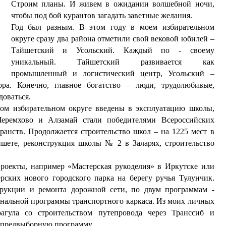
Строим планы. И живем в ожидании волшебной ночи,
чтобы под бой курантов загадать заветные желания.
Год был разным. В этом году в моем избирательном
округе сразу два района отметили свой вековой юбилей –
Тайшетский и Усольский. Каждый по - своему
уникальный. Тайшетский развивается как
промышленный и логистический центр, Усольский –
ора. Конечно, главное богатство – люди, трудолюбивые,
доваться.
ом избирательном округе введены в эксплуатацию школы,
Черемхово и Алзамай стали победителями Всероссийских
ранств. Продолжается строительство школ – на 1225 мест в
шете, реконструкция школы № 2 в Заларях, строительство
роекты, например «Мастерская рукоделия» в Иркутске или
рских нового городского парка на берегу ручья Тулунчик.
трукции и ремонта дорожной сети, по двум программам -
нальной программы транспортного каркаса. Из моих личных
агула со строительством путепровода через Транссиб и
ю предвыборную программу.