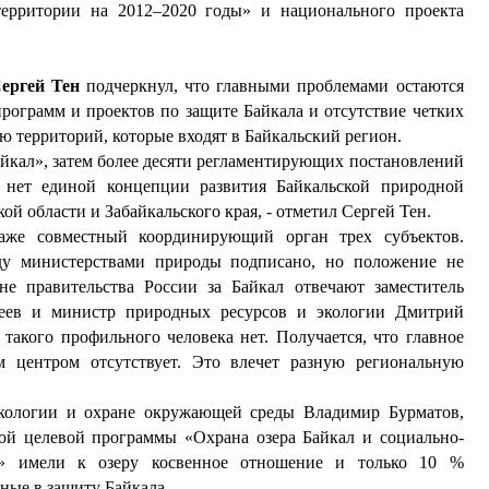
территории на 2012–2020 годы» и национального проекта
ергей Тен
подчеркнул, что главными проблемами остаются
рограмм и проектов по защите Байкала и отсутствие четких
ю территорий, которые входят в Байкальский регион.
айкал», затем более десяти регламентирующих постановлений
с нет единой концепции развития Байкальской природной
й области и Забайкальского края, - отметил Сергей Тен.
даже совместный координирующий орган трех субъектов.
жду министерствами природы подписано, но положение не
вне правительства России за Байкал отвечают заместитель
рдеев и министр природных ресурсов и экологии Дмитрий
такого профильного человека нет. Получается, что главное
 центром отсутствует. Это влечет разную региональную
экологии и охране окружающей среды Владимир Бурматов,
ой целевой программы «Охрана озера Байкал и социально-
ии» имели к озеру косвенное отношение и только 10 %
ные в защиту Байкала.