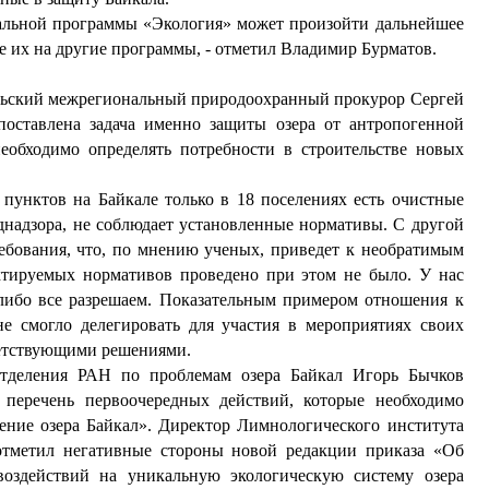
ональной программы «Экология» может произойти дальнейшее
е их на другие программы, - отметил Владимир Бурматов.
альский межрегиональный природоохранный прокурор Сергей
 поставлена задача именно защиты озера от антропогенной
еобходимо определять потребности в строительстве новых
пунктов на Байкале только в 18 поселениях есть очистные
днадзора, не соблюдает установленные нормативы. С другой
ебования, что, по мнению ученых, приведет к необратимым
ктируемых нормативов проведено при этом не было. У нас
 либо все разрешаем. Показательным примером отношения к
е смогло делегировать для участия в мероприятиях своих
тветствующими решениями.
отделения РАН по проблемам озера Байкал Игорь Бычков
 перечень первоочередных действий, которые необходимо
ение озера Байкал». Директор Лимнологического института
тметил негативные стороны новой редакции приказа «Об
воздействий на уникальную экологическую систему озера