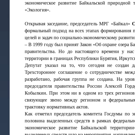
экономическое развитие Байкальской природной 
«Экология».
Открывая заседание, председатель МРГ «Байкал»
С
формальный подход на всех этапах формирования п
целей и задач по социально-экономическому развити
– В 1999 году был принят Закон «Об охране озера Б
правительства. Но до настоящего времени у на
территории в границах Республики Бурятия, Иркутско
Депутат указал на то, что сегодня не создан 
Трехстороннее соглашение о сотрудничестве ме
разработано, рабочая группа не создана. На уро
председателя правительства России Алексей Го
Кобылкин. При этом ни в одном из трех регионов 
связующее звено между регионом и федеральным
трактовку нормативных актов.
Как отметил председатель комитета Госдумы по 
половина выделенных средств в рамках федеральн
экономическое развитие Байкальской территор
выделяемых средств шло на мероприятия, направлен