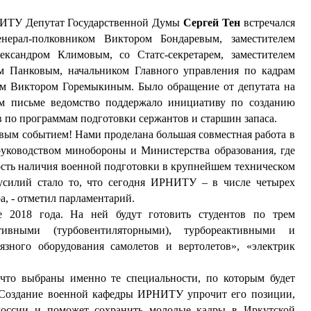
РНИТУ Депутат Государственной Думы
Сергей Тен
встречался
ерал-полковником Виктором Бондаревым, заместителем
сандром Климовым, со Статс-секретарем, заместителем
 Панковым, начальником Главного управления по кадрам
ом Виктором Горемыкиным. Было обращение от депутата на
м письме ведомство поддержало инициативу по созданию
 по программам подготовки сержантов и старшин запаса.
вым событием! Нами проделана большая совместная работа в
руководством минобороны и Министерства образования, где
ость наличия военной подготовки в крупнейшем техническом
 усилий стало то, что сегодня ИРНИТУ – в числе четырех
а, - отметил парламентарий.
2018 года. На ней будут готовить студентов по трем
тивными (турбовентиляторными), турбореактивными и
язного оборудования самолетов и вертолетов», «электрик
 что выбраны именно те специальности, по которым будет
. Создание военной кафедры ИРНИТУ упрочит его позиции,
 России и поможет сохранить молодые кадры в Иркутской