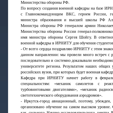
Министерства обороны РФ.
По вопросу создания военной кафедры на базе И
с Главнокомандующим ВКС, героем России, ген
министра образования и высшей школы РФ Алек
Министра обороны РФ генералом армии Николаем
Министерства обороны России генерал-полковник
имя министра обороны Сергея Шойгу. В ответно
военной кафедры в ИРНИТУ для обучения студентов
- От всего сердца поздравляю ИРНИТУ с этим знако
данном направлении: мы провели много встреч с 
последовательно и системно доказывали необходим
университете региона. Результатом наших общих
российских вузов, при которых будет военная кафедр
Кафедра при ИРНИТУ начнет работу в феврале 
специальностям: «механик самолетов с реак
турбовинтовыми двигателями», «механик радиосв
светотехнического оборудования аэродромов».
- Иркутск-город авиационный, поэтому, убежден,
организовано обучение на самом высоком уровне
как сильного Научно-исследовательского центра