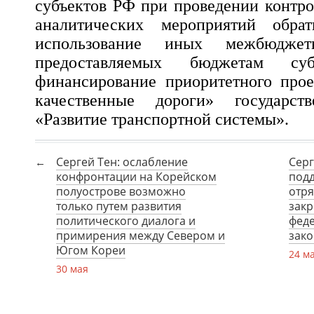
субъектов РФ при проведении контро
аналитических мероприятий обра
использование иных межбюджетн
предоставляемых бюджетам с
финансирование приоритетного прое
качественные дороги» государст
«Развитие транспортной системы».
Сергей Тен: ослабление
Серг
конфронтации на Корейском
подд
полуострове возможно
отр
только путем развития
закр
политического диалога и
фед
примирения между Севером и
зако
Югом Кореи
24 м
30 мая