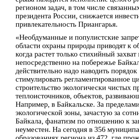
регионом задач, в том числе связанны
президента России, снижается инвес
привлекательность Приангарья.
«Необдуманные и популистские запре
области охраны природы приводят к о
когда растет только стихийный захват
непосредственно на побережье Байкал
действительно надо наводить порядок 
стимулировать регламентированное ц
строительство экологически чистых п
теплоисточников, объектов, развивающ
Например, в Байкальске. За пределам
экологической зоны, зачастую за сотн
Байкала, фанатизм по отношению к за
неуместен. На сегодня в 356 муницип
образованиях региона из 472, где про