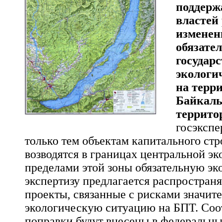
поддерж
властей
изменен
обязате
государ
экологи
на терр
Байкаль
террито
госэкспе
только тем объектам капитального стр
возводятся в границах центральной эк
пределами этой зоны обязательную э
экспертизу предлагается распространя
проекты, связанные с рисками значит
экологическую ситуацию на БПТ. Со
поправки будут внесены в федеральны