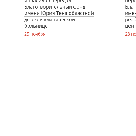
инвалидов передал
пер
Благотворительный фонд
Бла
имени Юрия Тена областной
име
детской клинической
реа
больнице
цент
25 ноября
28 н