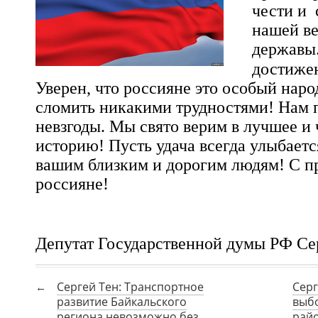
чести и 
нашей в
державы
достиже
Уверен, что россияне это особый народ
сломить никакими трудностями! Нам п
невзгоды. Мы свято верим в лучшее и
историю! Пусть удача всегда улыбаетс
вашим близким и дорогим людям! С п
россияне!
Депутат Государственной думы РФ Се
Сергей Тен: Транспортное
Серг
развитие Байкальского
выб
региона невозможно без
райо