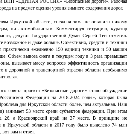
екта ВПП «ЕДИНАЯ РОССИЯ» «Безопасные дороги». Рабочая
города на предмет оценки уровня зимнего содержания дорог.
лям Иркутской области, снежная зима не оставила никому
дам, ни автомобилистам. Комментируя ситуацию, куратор
ласти, депутат Государственной Думы Сергей Тен отметил:
е возможное и даже больше. Объективно, средств и техники
ит практически ежедневно 150 единиц техники и 50 машин
льше. Объем вывоза снега в текущем году в 3 раза превышает
роны, вызывает массу вопросов эффективность организации
что в дорожной и транспортной отрасли области необходимо
нтроля».
го совета проекта «Безопасные дороги» стало обсуждение
Российской Федерации на 2018-2024 годы», которая была
Проблема для Иркутской области более, чем актуальная. Наш
и) занимает 53 место среди субъектов федерации. При этом
а 26, а Красноярский край на 37 месте. В принципе не
я в Иркутской области в 2017 году было выделено 74 млн
 вот вам и ответ.