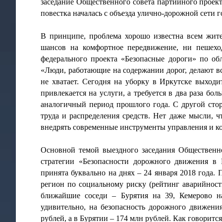
заседание Общественного совета партийного про
повестка началась с объезда улично-дорожной сети 
В принципе, проблема хорошо известна всем жите
шансов на комфортное передвижение, ни пешехо
федерального проекта «Безопасные дороги» по об
«Люди, работающие на содержании дорог, делают вс
не хватает. Сегодня на уборку в Иркутске выход
привлекается на услуги, а требуется в два раза бо
аналогичный период прошлого года. С другой сто
труда и распределения средств. Нет даже мысли, 
внедрять современные инструменты управления и ко
Основной темой выездного заседания Общественно
стратегии «Безопасности дорожного движения в 
принята буквально на днях – 24 января 2018 года. 
регион по социальному риску (рейтинг аварийност
ближайшие соседи – Бурятия на 39, Кемерово н
удивительно, на безопасность дорожного движени
рублей, а в Бурятии – 174 млн рублей. Как говорится,