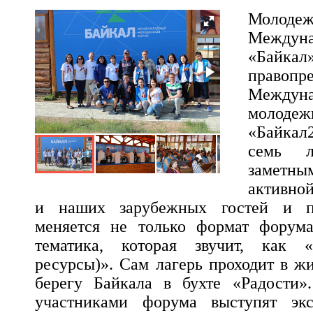
Молоде
Между
«Бай
правопр
Междуна
молод
«Байкал
семь л
заметн
активно
и наших зарубежных гостей и па
меняется не только формат форума
тематика, которая звучит, как «
ресурсы)». Сам лагерь проходит в ж
берегу Байкала в бухте «Радости»
участниками форума выступят эк