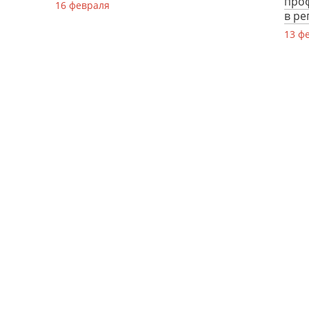
про
16 февраля
в ре
13 ф