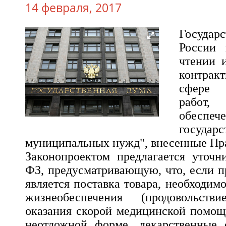
14 февраля, 2017
Госуда
России 
чтении 
контра
сфере 
рабо
обеспеч
госуд
муниципальных нужд", внесенные Пр
Законопроектом предлагается уточн
ФЗ, предусматривающую, что, если п
является поставка товара, необходим
жизнеобеспечения (продовольств
оказания скорой медицинской помощ
неотложной форме, лекарственные с