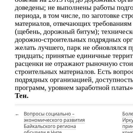
доведены; не выполнены работы подг
периода, в том числе, по заготовке ст
материалов, отвечающих требованиям 
(щебень, дорожный битум); техничес
дорожно-строител
ьных подрядных орг
желать лучшего, парк не обновлялся п
тридцать; принятые единичные терри
расценки не отражают рыночную сто
строительных материалов. Есть вопро
подрядных организацией, доступност
программ, уровнем заработной платы»
Тен.
Вопросы социально –
Боле
экономического развития
Ирку
Байкальского региона
прин
обсудили в Чите
конк