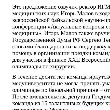
Это предложение озвучил
ректор ИГМ
медицинских наук
Игорь Малов
в ход
всероссийской байкальской научно-п
конференции «Актуальные вопросы с
медицины». Игорь Малов также вручи
Государственной Думы РФ
Сергею Те
словами благодарности за поддержку 
помощь в организации поездки кома
для участия в финале XXII Всероссий
олимпиады по хирургии.
В течение десяти лет команда иркутск
медуниверситета не могла принять уча
олимпиаде по банальной причине – от
После вмешательства
депутата Госду
команда из 15 талантливых будущих 
отправилась в Москву .