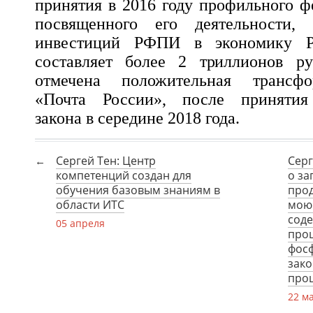
принятия в 2016 году профильного ф
посвященного его деятельности,
инвестиций РФПИ в экономику Р
составляет более 2 триллионов р
отмечена положительная трансф
«Почта России», после принятия 
закона в середине 2018 года.
Сергей Тен: Центр
Серг
компетенций создан для
о за
обучения базовым знаниям в
прод
области ИТС
моющ
соде
05 апреля
проц
фосф
зако
проц
22 м