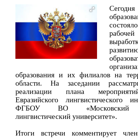
Сегодн
образо
состоя
рабоч
выработ
разв
образов
орган
образования и их филиалов на тер
области. На заседании рассмат
реализации плана мероприяти
Евразийского лингвистического ин
ФГБОУ ВО «Московский го
лингвистический университет».
Итоги встречи комментирует член