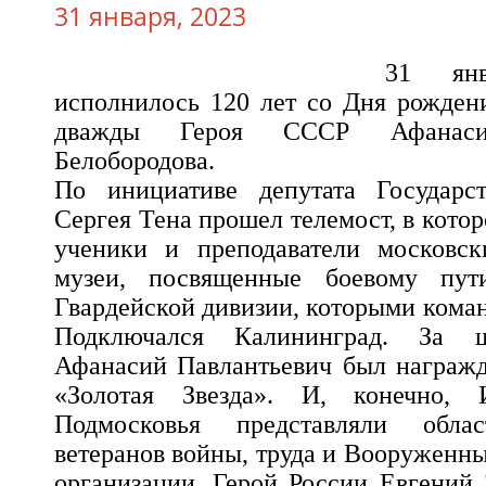
31 января, 2023
31 ян
исполнилось 120 лет со Дня рожден
дважды Героя СССР Афанасия
Белобородова.
По инициативе депутата Государ
Сергея Тена прошел телемост, в кото
ученики и преподаватели московск
музеи, посвященные боевому пу
Гвардейской дивизии, которыми кома
Подключался Калининград. За ш
Афанасий Павлантьевич был награжд
«Золотая Звезда». И, конечно, 
Подмосковья представляли облас
ветеранов войны, труда и Вооруженн
организации, Герой России Евгений 