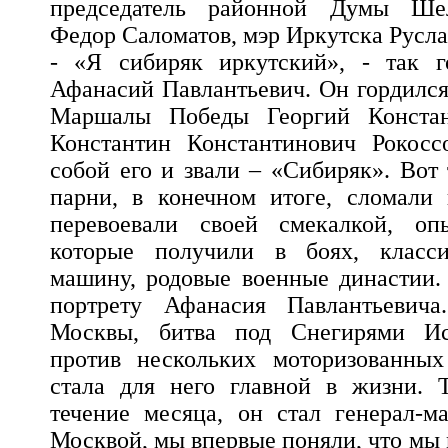
председатель районной Думы Шел
Федор Саломатов, мэр Иркутска Русла
- «Я сибиряк иркутский», - так г
Афанасий Павлантьевич. Он гордился
Маршалы Победы Георгий Конста
Константин Константинович Рокосс
собой его и звали – «Сибиряк». Вот
парни, в конечном итоге, сломали
перевоевали своей смекалкой, оп
которые получили в боях, класс
машину, родовые военные династии.
портрету Афанасия Павлантьевича
Москвы, битва под Снегирями Ист
против нескольких моторизованных
стала для него главной в жизни. Т
течение месяца, он стал генерал-м
Москвой, мы впервые поняли, что мы