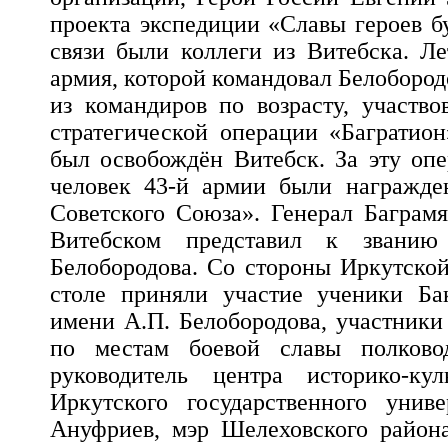
проекта экспедиции «Славы героев б
связи были коллеги из Витебска. Ле
армия, которой командовал Белоборо
из командиров по возрасту, участво
стратегической операции «Багратио
был освобождён Витебск. За эту оп
человек 43-й армии были награжде
Советского Союза». Генерал Баграм
Витебском представил к званию
Белобородова. Со стороны Иркутской
столе приняли участие ученики Б
имени А.П. Белобородова, участники
по местам боевой славы полково
руководитель центра историко-кул
Иркутского государственного униве
Ануфриев, мэр Шелеховского райо