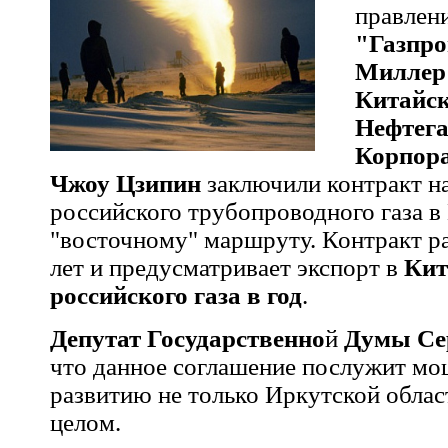
правлен
"Газпро
Миллер 
Китайс
Нефтега
Корпор
Чжоу Цзипин
заключили контракт н
российского трубопроводного газа в
"восточному" маршруту. Контракт ра
лет и предусматривает экспорт в
Кит
российского газа в год
.
Депутат Государственно
й
Думы Се
что данное соглашение послужит м
развитию не только Иркутской облас
целом.