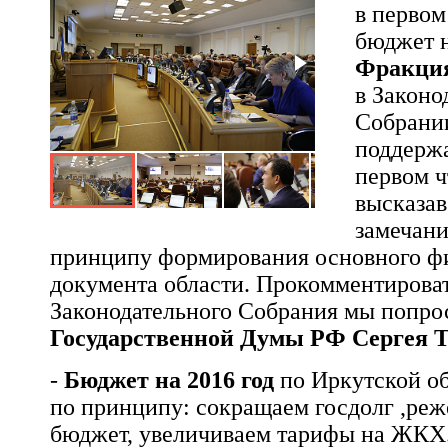
в первом
бюджет н
Фракция
в Законо
Собрани
поддерж
первом ч
высказав
замечани
принципу формирования основного ф
документа области. Прокомментирова
Законодательного Собрания мы попр
Государственной Думы РФ Сергея Т
-
Бюджет на 2016 год
по Иркутской о
по принципу: сокращаем госдолг ,ре
бюджет, увеличиваем тарифы на ЖКХ.