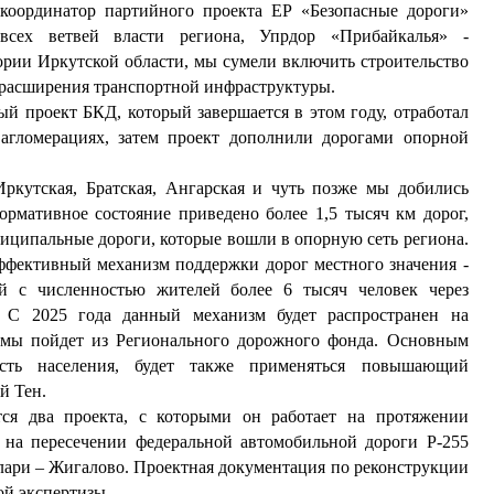
координатор партийного проекта ЕР «Безопасные дороги»
сех ветвей власти региона, Упрдор «Прибайкалья» -
ории Иркутской области, мы сумели включить строительство
 расширения транспортной инфраструктуры.
й проект БКД, который завершается в этом году, отработал
 агломерациях, затем проект дополнили дорогами опорной
Иркутская, Братская, Ангарская и чуть позже мы добились
ормативное состояние приведено более 1,5 тысяч км дорог,
муниципальные дороги, которые вошли в опорную сеть региона.
эффективный механизм поддержки дорог местного значения -
й с численностью жителей более 6 тысяч человек через
. С 2025 года данный механизм будет распространен на
мы пойдет из Регионального дорожного фонда. Основным
ость населения, будет также применяться повышающий
й Тен.
ся два проекта, с которыми он работает на протяжении
и на пересечении федеральной автомобильной дороги Р-255
лари – Жигалово. Проектная документация по реконструкции
ой экспертизы.