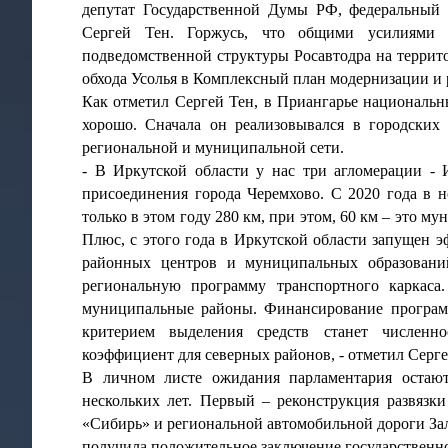
депутат Государственной Думы РФ, федеральный 
Сергей Тен. Горжусь, что общими усилиями в
подведомственной структуры Росавтодра на террит
обхода Усолья в Комплексный план модернизации и
Как отметил Сергей Тен, в Приангарье национальны
хорошо. Сначала он реализовывался в городских
региональной и муниципальной сети.
- В Иркутской области у нас три агломерации - 
присоединения города Черемхово. С 2020 года в н
только в этом году 280 км, при этом, 60 км – это 
Плюс, с этого года в Иркутской области запущен 
районных центров и муниципальных образовани
региональную программу транспортного каркаса
муниципальные районы. Финансирование програм
критерием выделения средств станет численн
коэффициент для северных районов, - отметил Серге
В личном листе ожидания парламентария остают
нескольких лет. Первый – реконструкция развязк
«Сибирь» и региональной автомобильной дороги За
получила положительное заключение государственн