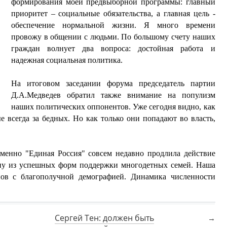
формирования моей предвыборной программы: главный
приоритет – социальные обязательства, а главная цель -
обеспечение нормальной жизни. Я много времени
провожу в общении с людьми. По большому счету наших
граждан волнует два вопроса: достойная работа и
надежная социальная политика.
На итоговом заседании форума председатель партии
Д.А.Медведев обратил также внимание на популизм
наших политических оппонентов. Уже сегодня видно, как
 всегда за бедных. Но как только они попадают во власть,
именно "Единая Россия" совсем недавно продлила действие
дну из успешных форм поддержки многодетных семей. Наша
нов с благополучной демографией. Динамика численности
Сергей Тен: должен быть