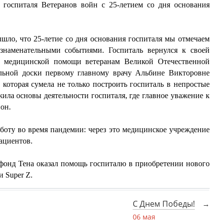
 госпиталя Ветеранов войн с 25-летием со дня основания
ышло, что 25-летие со дня основания госпиталя мы отмечаем
 знаменательными событиями. Госпиталь вернулся к своей
й медицинской помощи ветеранам Великой Отечественной
льной доски первому главному врачу Альбине Викторовне
которая сумела не только построить госпиталь в непростые
жила основы деятельности госпиталя, где главное уважение к
 он.
аботу во время пандемии: через это медицинское учреждение
ациентов.
фонд Тена оказал помощь госпиталю в приобретении нового
 Super Z.
С Днем Победы!
06 мая