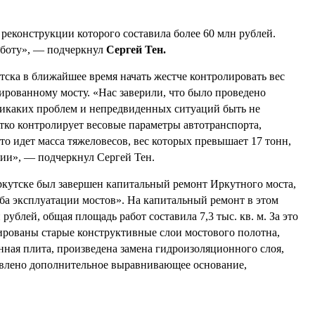
реконструкции которого составила более 60 млн рублей.
аботу», — подчеркнул
Сергей Тен.
ска в ближайшее время начать жестче контролировать вес
ированному мосту. «Нас заверили, что было проведено
никаких проблем и непредвиденных ситуаций быть не
тко контролирует весовые параметры автотранспорта,
то идет масса тяжеловесов, вес которых превышает 17 тонн,
ции», — подчеркнул Сергей Тен.
ркутске был завершен капитальный ремонт Иркутного моста,
а эксплуатации мостов». На капитальный ремонт в этом
рублей, общая площадь работ составила 7,3 тыс. кв. м. За это
ированы старые конструктивные слои мостового полотна,
нная плита, произведена замена гидроизоляционного слоя,
овлено дополнительное выравнивающее основание,