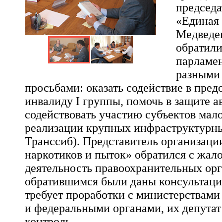
председа
«Единая
Медведев
обратили
парламе
разными
просьбами: оказать содействие в пре
инвалиду I группы, помочь в защите а
содействовать участию субъектов мало
реализации крупных инфраструктурн
Транссиб). Представитель организаци
наркотиков и пыток» обратился с жал
деятельность правоохранительных орг
обратившимся были даны консультации
требует проработки с министерствами
и федеральными органами, их депутат 
контроль.