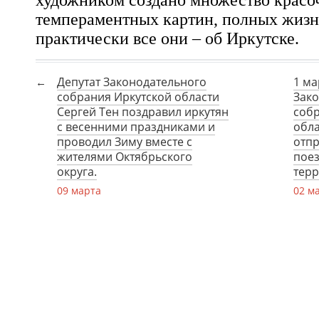
художником создано множество красо
темпераментных картин, полных жизни
практически все они – об Иркутске.
Депутат Законодательного
1 ма
собрания Иркутской области
Зак
Сергей Тен поздравил иркутян
собр
с весенними праздниками и
обла
проводил Зиму вместе с
отпр
жителями Октябрьского
поез
округа.
терр
09 марта
02 м