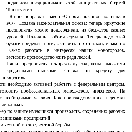
поддержка предпринимательской инициативы».
Сергей
Тен
отметил:
- Я внес поправки в закон «О промышленной политике в
РФ». Создана законодательная основа: теперь иркутские
предприятия можно поддерживать из бюджетов разных
уровней. Половина работы сделана. Теперь надо этой
бумаге приделать ноги, заставить и этот закон, и закон о
ТОРах работать в интересах наших моногородов,
заставить производство жить ради людей.
Наши предприятия по-прежнему задушены высокими
кредитными ставками. Ставка по кредиту для
 процентов.
ти необходимо активней работать с федеральным центром.
 готовить профессиональных менеджеров, инженеров. На
се необходимые условия. Как производственник и депутат
ный климат.
 мер по защите имеющихся производств, сохранению рабочих
твенниками предприятий.
м честной и конкурентной борьбы.
бы воспользоваться возможностью, чтобы обратиться уже не к