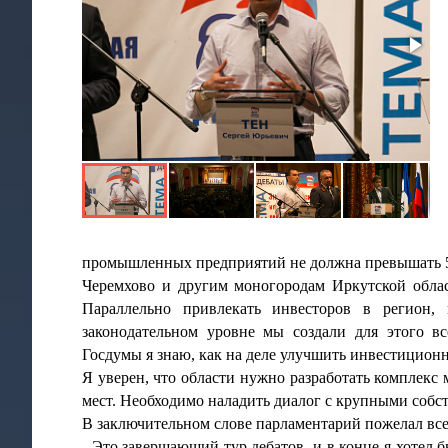
промышленных предприятий не должна превышать 5
Черемхово и другим моногородам Иркутской облас
Параллельно привлекать инвесторов в регион,
законодательном уровне мы создали для этого в
Госдумы я знаю, как на деле улучшить инвестицион
Я уверен, что области нужно разработать комплекс
мест. Необходимо наладить диалог с крупными собс
В заключительном слове парламентарий пожелал все
- Это завершающий тур дебатов, и в конце я хотел 