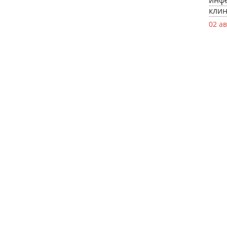
инф
кли
02 ав