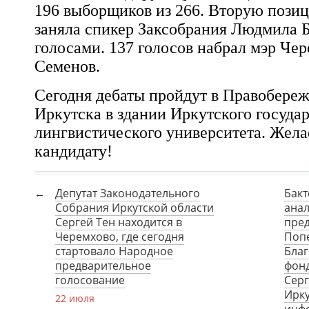
196 выборщиков из 266
. Вторую пози
заняла
спикер Заксобрания
Людмила Б
голосами. 137 голосов набрал
мэр Чер
Семенов
.
Сегодня дебаты пройдут в Правобере
Иркутска
в здании Иркутского госуда
лингвистического университета. Жел
кандидату!
Депутат Законодательного
Бак
Собрания Иркутской области
анал
Сергей Тен находится в
пред
Черемхово, где сегодня
Попе
стартовало Народное
Благ
предварительное
фон
голосование
Серг
Ирку
22 июля