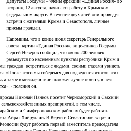
Депутаты Госдумы – члены фракции «Единая Россия» во
вторник, 12 августа, начинают работу в Крымском
федеральном округе. В течение двух дней они проведут
встречи с жителями Крыма и Севастополя, личные
приемы граждан.
Напомним, что в конце июня
секретарь Генерального
совета партии «Единая Россия», вице-спикер Госдумы
Сергей Неверов
сообщил, что около 200 человек
разъедутся по населенным пунктам республики Крым и
мы граждан, встретиться с людьми, своими глазами увидеть
я. «После этого мы соберемся для подведения итогов этих
, а такое взаимодействие поможет лучше понять, в чем
ся», - пояснил он.
опросам
Николай Панков
посетит Черноморский и Сакский
 сельскохозяйственных предприятий, в том числе,
сарайском и Симферопольском районах будет работать
тета
Айрат Хайруллин
. В Керчи и Севастополе встречи
 Феодосии будут работать первый заместитель председателя
 делам ветеранов
Галина Карелова
и первый заместитель