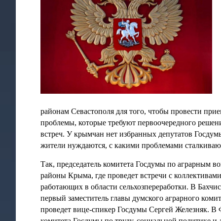
районам Севастополя для того, чтобы провести прие
проблемы, которые требуют первоочередного решени
встреч. У крымчан нет избранных депутатов Госдумы
жители нуждаются, с какими проблемами сталкивают
Так, председатель комитета Госдумы по аграрным в
районы Крыма, где проведет встречи с коллективами
работающих в области сельхозпереработки. В Бахчи
первый заместитель главы думского аграрного коми
проведет вице-спикер Госдумы
Сергей Железняк
. В
комитета Госдумы по труду, социальной политике и