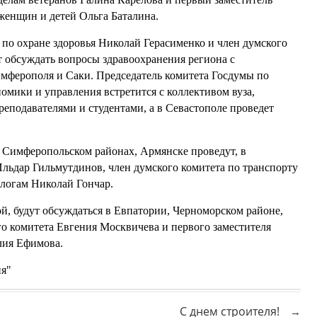
 женщин и детей
Ольга Баталина
.
 по охране здоровья
Николай Герасименко
и член думского
 обсуждать вопросы здравоохранения региона с
мферополя и Саки. Председатель комитета Госдумы по
омики и управления встретится с коллективом вуза,
еподавателями и студентами, а в Севастополе проведет
 Симферопольском районах, Армянске проведут, в
Ильдар Гильмутдинов
, член думского комитета по транспорту
алогам
Николай Гончар
.
й, будут обсуждаться в Евпатории, Черноморском районе,
го комитета
Евгения Москвичева
и первого заместителя
лия Ефимова
.
ия"
С днем строителя!