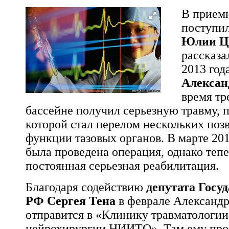
В прием
поступи
Юлии Ц
рассказа
2013 год
Алексан
время тр
бассейне получил серьезную травму, 
которой стал перелом нескольких поз
функции тазовых органов. В марте 201
была проведена операция, однако тепе
постоянная серьезная реабилитация.
Благодаря содействию
депутата Госу
РФ Сергея Тена
в феврале Александр
отправится в «Клинику травматологии
нейрохирургии НИИТО». Там ему про