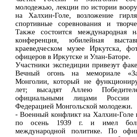
молодежью, лекции по истории воор
на Халхин-Голе, возложение гирл
спортивные соревнования и творче
Также состоится международная на
конференция, юбилейная выста
краеведческом музее Иркутска, фо
офицеров в Иркутске и Улан-Баторе.
Участники экспедиции привезут фак
Вечный огонь на мемориале «За
Монголии, который не функциониру
лет; высадят Аллею Победителе
официальными лицами России
Федерацией Монгольской молодежи.
- Военный конфликт на Халхин-Голе 
по осень 1939 г. и имел бол
международной политике. По офи