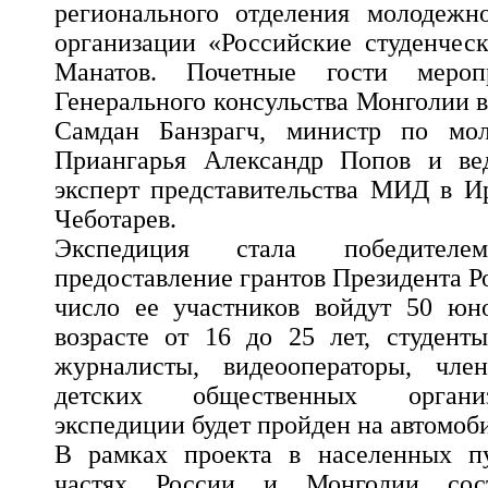
регионального отделения молодежн
организации «Российские студенчес
Манатов. Почетные гости мероп
Генерального консульства Монголии 
Самдан Банзрагч, министр по мол
Приангарья Александр Попов и ве
эксперт представительства МИД в И
Чеботарев.
Экспедиция стала победител
предоставление грантов Президента Ро
число ее участников войдут 50 юн
возрасте от 16 до 25 лет, студент
журналисты, видеооператоры, чл
детских общественных органи
экспедиции будет пройден на автомо
В рамках проекта в населенных п
частях России и Монголии сост