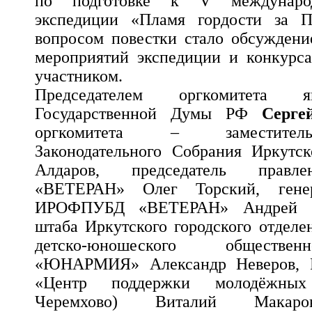
по подготовке к V междунаро
экспедиции «Пламя гордости за П
вопросом повестки стало обсуждени
мероприятий экспедиции и конкурса
участником.
Председателем оргкомитета я
Государственной Думы РФ
Серге
оргкомитета – заместитель
Законодательного Собрания Иркутск
Алдаров, председатель прав
«ВЕТЕРАН» Олег Торский, генер
ИРОФПУБД «ВЕТЕРАН» Андрей Са
штаба Иркутского городского отделе
детско-юношеского обществе
«ЮНАРМИЯ» Александр Неверов, 
«Центр поддержки молодёжных
Черемхово) Виталий Макаров