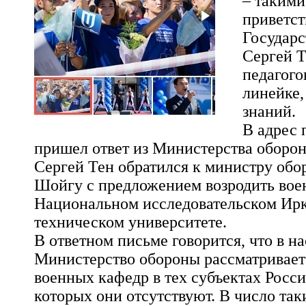
– такими
приветст
Государ
Сергей Т
педагого
линейке
знаний.
В адрес 
пришел ответ из Министерства оборо
Сергей Тен обратился к министру об
Шойгу с предложением возродить вое
Национальном исследовательском Ир
техническом университете.
В ответном письме говорится, что в н
Министерство обороны рассматривает
военных кафедр в тех субъектах Росс
которых они отсутствуют. В число так