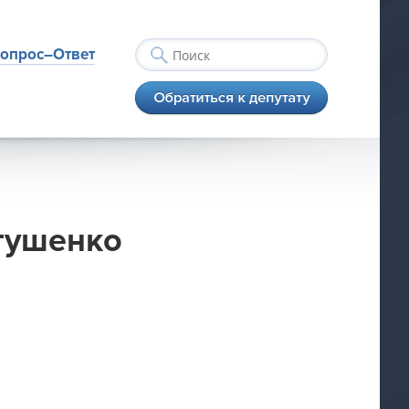
опрос–Ответ
втушенко